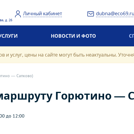
Личный кабинет
dubna@eco69.r
а, д. 26
УСЛУГИ
НОВОСТИ И ФОТО
С
в и услуг, цены на сайте могут быть неактуальны. Уточн
ютино — Сапково)
 маршруту Горютино — 
00 до 12:00