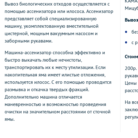
КАМАЗ
Вывоз биологических отходов осуществляется с
Мицуб
помощью ассенизатора или илососа. Ассенизатор
представляет собой специализированную
Вывоз
машину, укомплектованную вместительной
бе
цистерной, мощным вакуумным насосом и
заборными рукавами.
с 
Машина-ассенизатор способна эффективно и
Стоим
быстро выкачать любые нечистоты,
транспортировать их к месту утилизации. Если
200р.
накопительная яма имеет илистые отложения,
рукав
используется илосос. С его помощью проводится
Цены 
размывка и откачка твердых фракций.
расст
Дополнительно машина отличается
На вс
маневренностью и возможностью проведения
заклю
очистки на значительном расстоянии от сточной
регул
ямы.