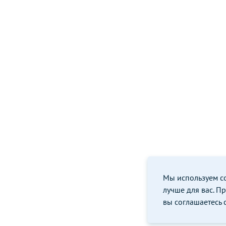
МАГАЗИН
Расходные матери
Туалетные кабины
dubna@eco69.ru
Портативные биоту
г. Дубна, пр-т Боголюбова, 26
Умывальники
+7 (920) 178-91-20
Туалетные модули
Контейнеры и бунк
Душевые кабины
Мы используем coo
лучше для вас. П
вы соглашаетесь 
© 2015 - 2026, Эко-Сервис.
Политика конфиденциальности
Информация, указанная на сайте, не является публичной офертой. 